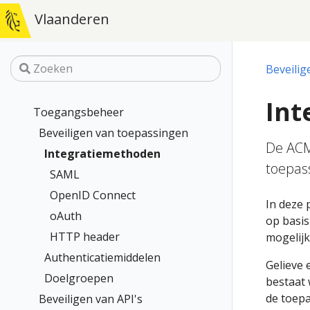
Vlaanderen
Beveilig
Int
Toegangsbeheer
Beveiligen van toepassingen
De ACM
Integratiemethoden
toepass
SAML
OpenID Connect
In deze 
oAuth
op basi
HTTP header
mogelij
Authenticatiemiddelen
Gelieve 
Doelgroepen
bestaat 
de toepa
Beveiligen van API's