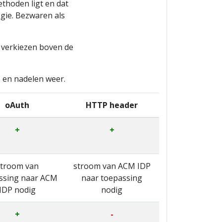
ethoden ligt en dat
gie. Bezwaren als
e verkiezen boven de
 en nadelen weer.
oAuth
HTTP header
+
+
stroom van
stroom van ACM IDP
ssing naar ACM
naar toepassing
IDP nodig
nodig
+
-