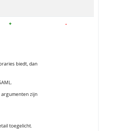
+
-
raries biedt, dan
 SAML.
 argumenten zijn
ail toegelicht.