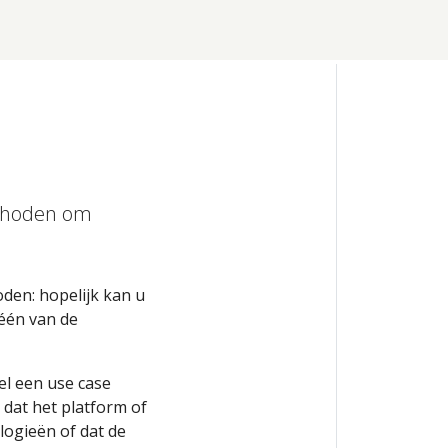
ethoden om
oden: hopelijk kan u
één van de
el een use case
 dat het platform of
logieën of dat de