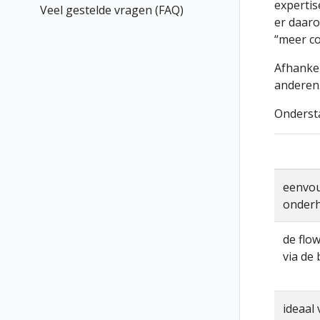
expertis
Veel gestelde vragen (FAQ)
er daaro
“meer co
Afhankel
anderen
Ondersta
eenvou
onderh
de flo
via de
ideaal