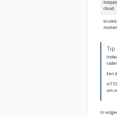
toepas
cloud
bruikb
mobiel
Tip
Indie
rade
Een d
HTTP
om vo
In volge