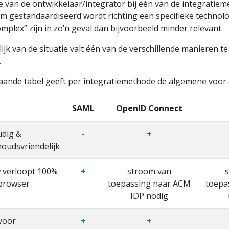
e van de ontwikkelaar/integrator bij één van de integratiem
m gestandaardiseerd wordt richting een specifieke technolo
mplex” zijn in zo’n geval dan bijvoorbeeld minder relevant.
ijk van de situatie valt één van de verschillende manieren t
.
ande tabel geeft per integratiemethode de algemene voor-
SAML
OpenID Connect
dig &
-
+
oudsvriendelijk
w verloopt 100%
+
stroom van
 browser
toepassing naar ACM
toepa
IDP nodig
 voor
+
+